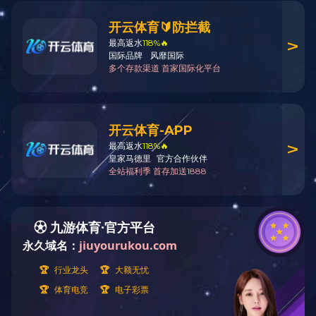
防尘网是利用空气动力学原理，按照实施现场环境风洞实验结果加工成一定几何形状、开孔率和不同孔形组合挡风抑尘墙，使流通的空气(强风)从
外通过墙体时，在墙体内侧形成上、下干扰的气流以达到外侧强风，内侧弱风，外侧小风，内侧无风的效果，从而防止粉尘的飞扬。挡风抑尘墙由独
立基础、钢结构支
撑、挡风板三部分组成。
料堆起尘分为两大类：一类是料堆场表面的静态起尘;另一类是在堆取料等过程中的动态起尘。前者主要与物料表面含水率、环境风速等关系密
切，后者主要与作业落差，装卸强度等相关联。
对于散料堆场，只有外界风速达到一定强度，该风力使料堆表面颗粒产生的向上迁移的动力足以克服颗粒自身重力和颗粒之间的摩擦力以及其他