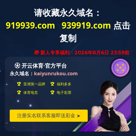
驰恩机械
NEWS INFORMATION
新闻资讯
公司动态
行业资讯
防尘网机的产品特点是什么？
发布时间：2024-03-07 14:15:44
1、抗紫外线（耐老化）：
防尘网机
表面经过喷塑处
理，能吸收太阳光中的紫外线，降低了材料本身氧化速
度，使产品具有较好的防老化性能，使用寿命提高。同
时紫外线透过度低，避免了太阳光中料的损伤。
2、阻燃性：因为是金属板所以有很好的阻燃性，均
能满足消防和安全生产的要求。