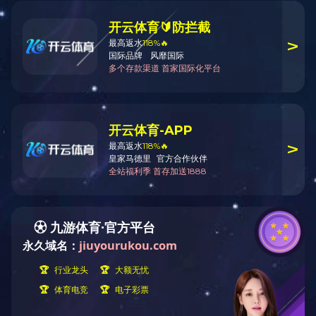
3、抗冲击：产品的强度高，可以承受冰雹(强风)的
冲击。冲击强度试验检测，在试样的中上方，用质量为
1kg的钢球，距波峰顶点1.5米的高度自由落下，产品没
有断裂和贯穿的孔穴。
4、防静电：产品表面经过静电喷塑处理，在受太阳
光照射后，能把附着于产品表面的有机污物氧化分解，
另外，其超亲水性使尘土易于被雨水冲洗，起到自洁净
效果，无维护费用。
上一篇：
遮阳网机制造的原材
下一篇：
如何延长盖土网机的使
微信二维码
料介绍
用年限
关于我们
新闻中心
产品中心
公司简介
公司动态
经编机